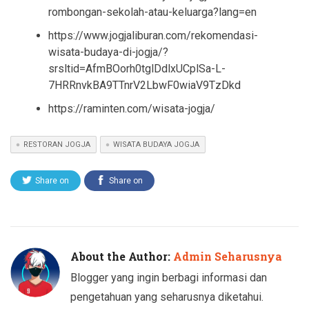
rombongan-sekolah-atau-keluarga?lang=en
https://www.jogjaliburan.com/rekomendasi-
wisata-budaya-di-jogja/?
srsltid=AfmBOorh0tglDdlxUCplSa-L-
7HRRnvkBA9TTnrV2LbwF0wiaV9TzDkd
https://raminten.com/wisata-jogja/
RESTORAN JOGJA
WISATA BUDAYA JOGJA
Share on
Share on
Twitter
Facebook
About the Author:
Admin Seharusnya
Blogger yang ingin berbagi informasi dan
pengetahuan yang seharusnya diketahui.