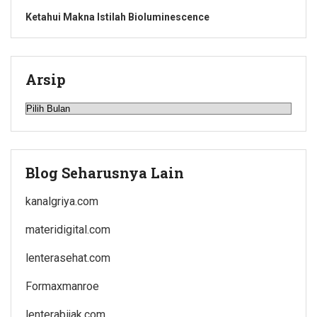
Ketahui Makna Istilah Bioluminescence
Arsip
Arsip
Blog Seharusnya Lain
kanalgriya.com
materidigital.com
lenterasehat.com
Formaxmanroe
lenterabijak.com