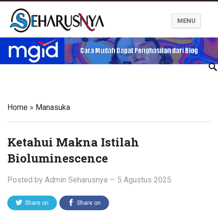
MENU
Blog Seharusnya
Home
»
Manasuka
Ketahui Makna Istilah
Bioluminescence
Posted by
Admin Seharusnya
—
5 Agustus 2025
Share on
Share on
Twitter
Facebook