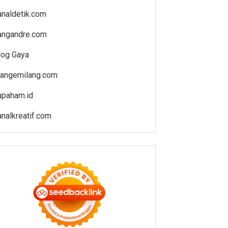
analdetik.com
angandre.com
log Gaya
iangemilang.com
upaham.id
analkreatif.com