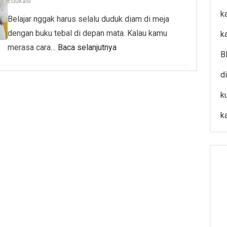
Edukasi
k
Belajar nggak harus selalu duduk diam di meja
dengan buku tebal di depan mata. Kalau kamu
k
merasa cara…
Baca selanjutnya
B
d
k
k