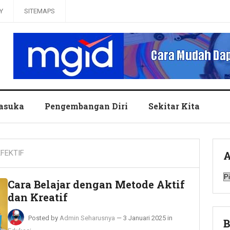
Y
SITEMAPS
asuka
Pengembangan Diri
Sekitar Kita
EFEKTIF
A
A
Cara Belajar dengan Metode Aktif
dan Kreatif
Posted by
Admin Seharusnya
—
3 Januari 2025
in
B