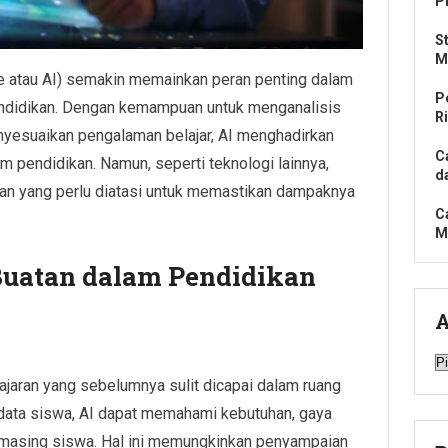
P
S
M
nce atau AI) semakin memainkan peran penting dalam
P
endidikan. Dengan kemampuan untuk menganalisis
R
yesuaikan pengalaman belajar, AI menghadirkan
C
 pendidikan. Namun, seperti teknologi lainnya,
d
an yang perlu diatasi untuk memastikan dampaknya
C
M
Buatan dalam Pendidikan
A
A
jaran yang sebelumnya sulit dicapai dalam ruang
 data siswa, AI dapat memahami kebutuhan, gaya
-masing siswa. Hal ini memungkinkan penyampaian