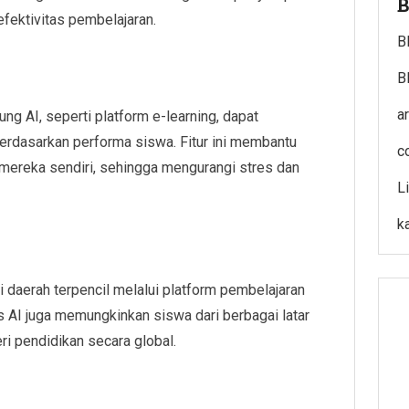
B
fektivitas pembelajaran.
B
B
a
ng AI, seperti platform e-learning, dapat
berdasarkan performa siswa. Fitur ini membantu
c
mereka sendiri, sehingga mengurangi stres dan
L
k
daerah terpencil melalui platform pembelajaran
s AI juga memungkinkan siswa dari berbagai latar
i pendidikan secara global.