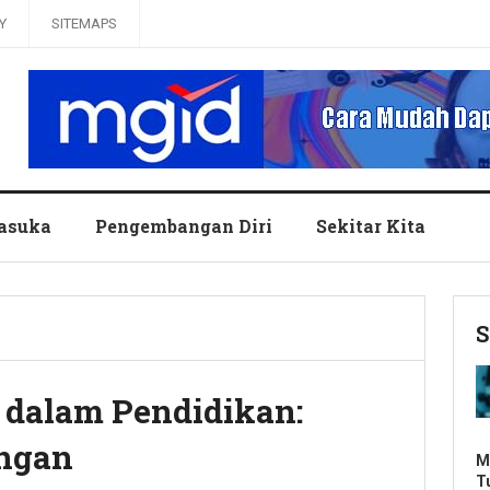
Y
SITEMAPS
asuka
Pengembangan Diri
Sekitar Kita
S
 dalam Pendidikan:
angan
M
T