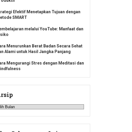
roduktif
trategi Efektif Menetapkan Tujuan dengan
etode SMART
embelajaran melalui YouTube: Manfaat dan
isiko
ara Menurunkan Berat Badan Secara Sehat
an Alami untuk Hasil Jangka Panjang
ara Mengurangi Stres dengan Meditasi dan
indfulness
rsip
rsip