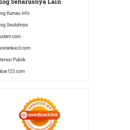
log Seharusnya Lain
log Kumau Info
log Seutuhnya
rudam.com
oretankecil.com
iterasi Publik
abar123.com