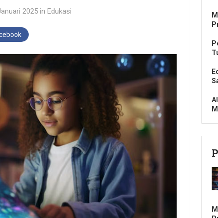
Januari 2025
in
Edukasi
M
P
acebook
P
T
E
S
A
M
P
M